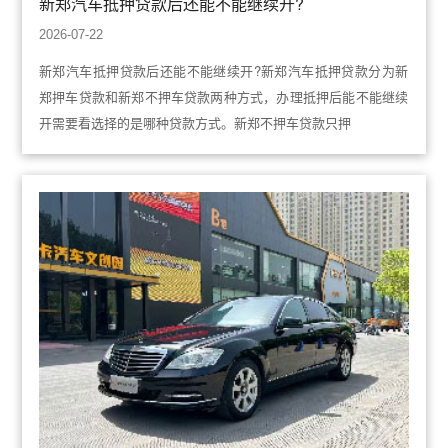
​新郑汽车抵押贷款后还能不能继续开?
2026-07-22
新郑汽车抵押贷款后还能不能继续开?新郑汽车抵押贷款分为新
郑押车贷款和新郑不押车贷款两种方式，办理抵押后能不能继续
开需要看选择的是哪种贷款方式。新郑不押车贷款只押