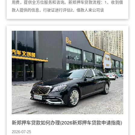
用费，提供全方位服务和咨询。新郑押车贷款流程：1、收到借
款人提供的信息，行驶证进行评估2、借款人来公司谈
​新郑押车贷款如何办理(2026新郑押车贷款申请指南)
2026-07-25