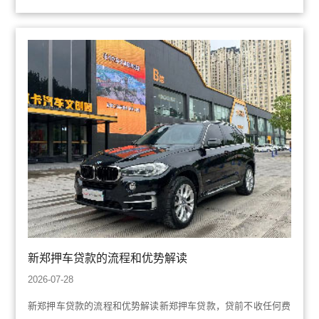
新郑押车贷款的流程和优势解读
2026-07-28
新郑押车贷款的流程和优势解读新郑押车贷款，贷前不收任何费