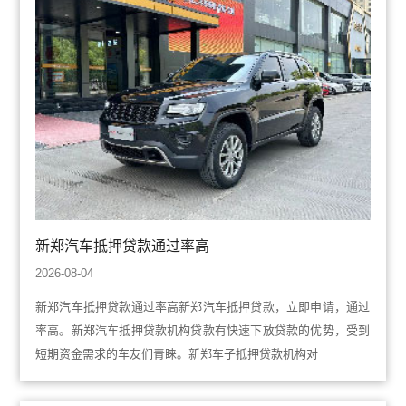
新郑汽车抵押贷款通过率高
2026-08-04
新郑汽车抵押贷款通过率高新郑汽车抵押贷款，立即申请，通过
率高。新郑汽车抵押贷款机构贷款有快速下放贷款的优势，受到
短期资金需求的车友们青睐。新郑车子抵押贷款机构对