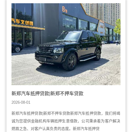
新郑汽车抵押贷款|新郑不押车贷款
2026-08-01
新郑汽车抵押贷款|新郑不押车贷款新郑汽车抵押贷款，我们将竭
诚为您提供金融机构车辆抵押生意借款，公司秉承着为客户解决
燃眉之急、对客户认真负责的态度。新郑汽车抵押贷